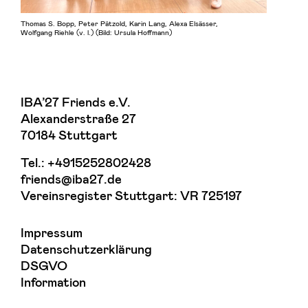
Thomas S. Bopp, Peter Pätzold, Karin Lang, Alexa Elsässer,
Wolfgang Riehle (v. l.) (Bild: Ursula Hoffmann)
IBA’27 Friends e.V.
Alexanderstraße 27
70184 Stuttgart
Tel.:
+4915252802428
friends@iba27.de
Vereinsregister Stuttgart: VR 725197
Impressum
Datenschutzerklärung
DSGVO
Information