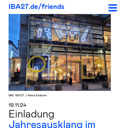
IBA27.
de/
friends
Bild: IBA’27 / Alexa Elsässer
19.11.24
Einladung
Jahresausklang im